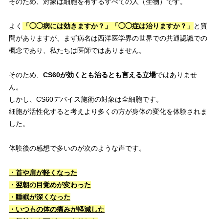
そのため、対象は細胞を有するすべての人（生物）です。
よく
「◯◯病には効きますか？」「◯◯症は治りますか？
」
と質
問がありますが、まず病名は西洋医学界の世界での共通認識での
概念であり、私たちは医師ではありません。
そのため、
CS60が効くとも治るとも言える立場
ではありませ
ん。
しかし、CS60デバイス施術の対象は全細胞です。
細胞が活性化すると考えより多くの方が身体の変化を体験されま
した。
体験後の感想で多いのが次のような声です。
・首や肩が軽くなった
・翌朝の目覚めが変わった
・睡眠が深くなった
・いつもの体の痛みが軽減した