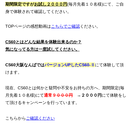
期間限定ですが
お試し２０００円
(毎月先着１０名様)にて、ご自
身で体験されて確認してください。
TOPページの感想動画は
こちらでご確認
ください。
CS60とはどんな結果を体験出来るのか？
気になってる方は一度試してください。
CS60大阪なんばでは
バージョンUPした
CS60-Ⅱ
にて体験して頂
けます。
現在、CS60とは何かと疑問や不安をお持ちの方へ、期間限定(毎
月先着１０名様)にて
通常９
０００円
→２０００円
にて体験をし
て頂けるキャンペーンを行っています。
こちらから
ご確認ください