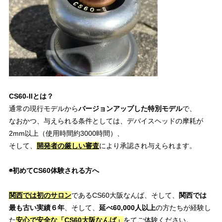
CS60-IIとは？
通常の現行モデルから
バージョンアップした特別モデル
で、
なおかつ、与えられる条件としては、デバイスヘッドの摩耗が
2mm以上
（使用時間約
3000
時間）、
そして、
開発者の厳しい審査
により承認され与えられます。
◉初めてCS60体験される方へ
関西では初のサロン
であるCS60大阪なんば、そして、
関西では
最も古い実績６年
、そして、
延べ60,000人以上
の方たちが経験し
た
安心で安全な「CS60大阪なんば」
をてご体験ください。