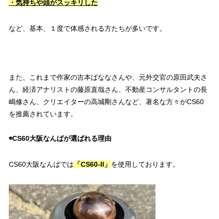
・気持ちや頭がスッキリした
など、基本、１度で体感される方たちが多いです。
また、これまで
作家の吉本ばななさんや、元外交官の原田武夫さ
ん、経済アナリストの藤原直哉さん、不動産コンサルタントの長
嶋修さん、クリエイターの高城剛さんなど、著名な方々がCS60
を推薦されています。
◉CS60大阪なんばが選ばれる理由
CS60大阪なんばでは
「CS60-II」
を使用しております。