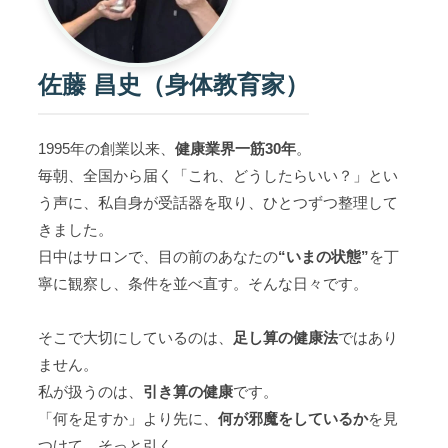
佐藤 昌史（身体教育家）
1995年の創業以来、
健康業界一筋30年
。
毎朝、全国から届く「これ、どうしたらいい？」とい
う声に、私自身が受話器を取り、ひとつずつ整理して
きました。
日中はサロンで、目の前のあなたの
“いまの状態”
を丁
寧に観察し、条件を並べ直す。そんな日々です。
そこで大切にしているのは、
足し算の健康法
ではあり
ません。
私が扱うのは、
引き算の健康
です。
「何を足すか」より先に、
何が邪魔をしているか
を見
つけて、そっと引く。