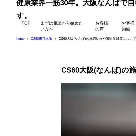
健康業界一筋30年。大阪なんばで
す。
TOP
まずは相談から始めた
お客様
お客様
い方へ
の声
動画
home
CS60東京出張
CS60大阪(なんば)の施術結果や電磁波対策について
CS60大阪(なんば)