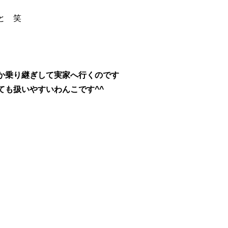
と 笑
か乗り継ぎして実家へ行くのです
ても扱いやすいわんこです^^