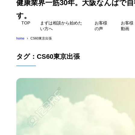
健康業界一筋30年。大阪なんばで
す。
TOP
まずは相談から始めた
お客様
お客様
い方へ
の声
動画
home
CS60東京出張
タグ：CS60東京出張