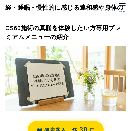
経・睡眠・慢性的に感じる違和感や身体の
MENU
状態をいっしょに確認します。
CS60施術の真髄を体験したい方専用プレ
ミアムメニューの紹介
30
👑
健康業界一筋
年