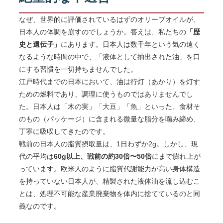
なぜ、世界的に評価されているはずのオリーブオイルが、
日本人の体調を崩すのでしょうか。答えは、私たちの
「歴
史と遺伝子」
にあります。日本人は数千年という気の遠く
なるような時間の中で、「液体として抽出された油」を口
にする習慣を一切持ちませんでした。
江戸時代までの日本において、油は行灯（あかり）を灯す
ための燃料であり、調理に使うものではありませんでし
た。日本人は「木の実」「大豆」「魚」といった、食材そ
のもの（パッケージ）に含まれる微量な脂分を噛み締め、
丁寧に吸収してきたのです。
戦前の日本人の脂質摂取量は、1日わずか2g。しかし、現
代の平均は
60g以上、戦前の約30倍〜50倍
にまで膨れ上が
っています。欧米人のように脂質代謝能力が高い身体構造
を持っていない日本人が、精製された液体油を流し込むこ
とは、処理不可能な産業廃棄物を体内に捨てているのと同
義なのです。