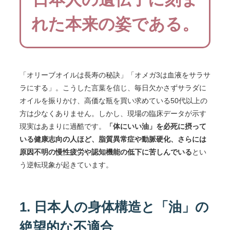
れた本来の姿である。
「オリーブオイルは長寿の秘訣」「オメガ3は血液をサラサ
ラにする」。こうした言葉を信じ、毎日欠かさずサラダに
オイルを振りかけ、高価な瓶を買い求めている50代以上の
方は少なくありません。しかし、現場の臨床データが示す
現実はあまりに過酷です。
「体にいい油」を必死に摂って
いる健康志向の人ほど、脂質異常症や動脈硬化、さらには
原因不明の慢性疲労や認知機能の低下に苦しんでいる
とい
う逆転現象が起きています。
1. 日本人の身体構造と「油」の
絶望的な不適合