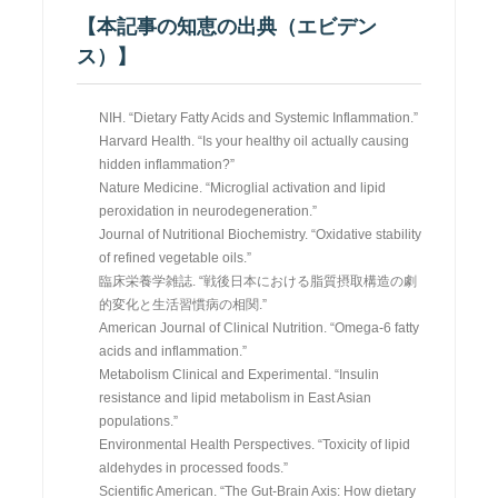
【本記事の知恵の出典（エビデン
ス）】
NIH. “Dietary Fatty Acids and Systemic Inflammation.”
Harvard Health. “Is your healthy oil actually causing
hidden inflammation?”
Nature Medicine. “Microglial activation and lipid
peroxidation in neurodegeneration.”
Journal of Nutritional Biochemistry. “Oxidative stability
of refined vegetable oils.”
臨床栄養学雑誌. “戦後日本における脂質摂取構造の劇
的変化と生活習慣病の相関.”
American Journal of Clinical Nutrition. “Omega-6 fatty
acids and inflammation.”
Metabolism Clinical and Experimental. “Insulin
resistance and lipid metabolism in East Asian
populations.”
Environmental Health Perspectives. “Toxicity of lipid
aldehydes in processed foods.”
Scientific American. “The Gut-Brain Axis: How dietary