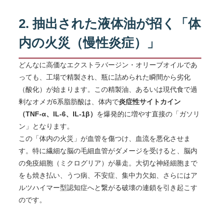
2. 抽出された液体油が招く「体
内の火災（慢性炎症）」
どんなに高価なエクストラバージン・オリーブオイルであ
っても、工場で精製され、瓶に詰められた瞬間から劣化
（酸化）が始まります。この精製油、あるいは現代食で過
剰なオメガ6系脂肪酸は、体内で
炎症性サイトカイン
（TNF-α、IL-6、IL-1β）
を爆発的に増やす直接の「ガソリ
ン」となります。
この「体内の火災」が血管を傷つけ、血流を悪化させま
す。特に繊細な脳の毛細血管がダメージを受けると、脳内
の免疫細胞（ミクログリア）が暴走。大切な神経細胞まで
をも焼き払い、うつ病、不安症、集中力欠如、さらにはア
ルツハイマー型認知症へと繋がる破壊の連鎖を引き起こす
のです。