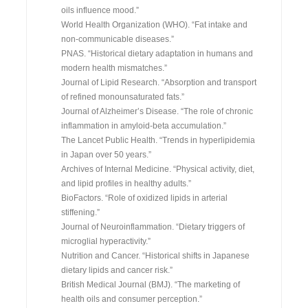
oils influence mood.”
World Health Organization (WHO). “Fat intake and
non-communicable diseases.”
PNAS. “Historical dietary adaptation in humans and
modern health mismatches.”
Journal of Lipid Research. “Absorption and transport
of refined monounsaturated fats.”
Journal of Alzheimer’s Disease. “The role of chronic
inflammation in amyloid-beta accumulation.”
The Lancet Public Health. “Trends in hyperlipidemia
in Japan over 50 years.”
Archives of Internal Medicine. “Physical activity, diet,
and lipid profiles in healthy adults.”
BioFactors. “Role of oxidized lipids in arterial
stiffening.”
Journal of Neuroinflammation. “Dietary triggers of
microglial hyperactivity.”
Nutrition and Cancer. “Historical shifts in Japanese
dietary lipids and cancer risk.”
British Medical Journal (BMJ). “The marketing of
health oils and consumer perception.”