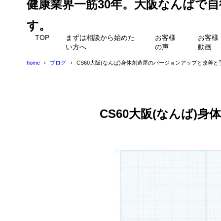
健康業界一筋30年。大阪なんばで
す。
TOP
まずは相談から始めた
お客様
お客様
い方へ
の声
動画
home
ブログ
CS60大阪(なんば)身体創造屋のバージョンアップと改
CS60大阪(なんば)