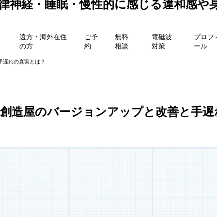
自律神経・睡眠・慢性的に感じる違和感や
遠方・海外在住
ご予
無料
電磁波
プロフ
の方
約
相談
対策
ール
善と手遅れの真実とは？
身体創造屋のバージョンアップと改善と