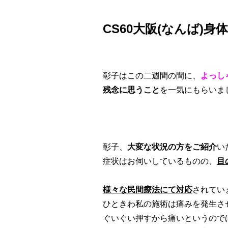
CS60大阪(なんば)
彰子はこの二週間の間に、
よっし
残念に思うこと
を一気にもらいま
彰子、
大変な状況の方をご紹介
い
症状はお伺いしているものの、
目
様々な民間療法にて対応
されてい
ひときわ私の施術は痛みを発生さ
ぐいぐい押すから痛いというので