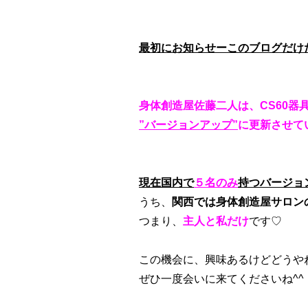
最初にお知らせーこのブログだけだ
身体創造屋佐藤二人は、CS60器
”バージョンアップ”
に更新させて
現在国内で
５名のみ
持つバージョ
うち、
関西では身体創造屋サロン
つまり、
主人と私だけ
です♡
この機会に、興味あるけどどうや
ぜひ一度会いに来てくださいね^^