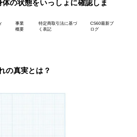
身体の状態をいっしょに確認しま
ィ
事業
特定商取引法に基づ
CS60最新ブ
概要
く表記
ログ
手遅れの真実とは？